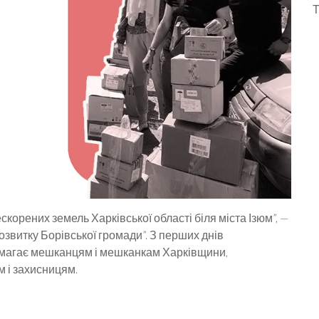
скорених земель Харківської області біля міста Ізюм”, —
озвитку Борівської громади”. З перших днів
омагає мешканцям і мешканкам Харківщини,
 і захисницям.