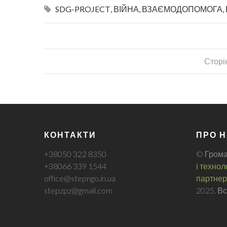
SDG-PROJECT
,
ВІЙНА
,
ВЗАЄМОДОПОМОГА
,
Сторін
КОНТАКТИ
ПРО 
+38050 322 8350
© Грома
+38066 339 1544
і технол
office@stepngo.in.ua
партнер
stepzpz@gmail.com
2025. В