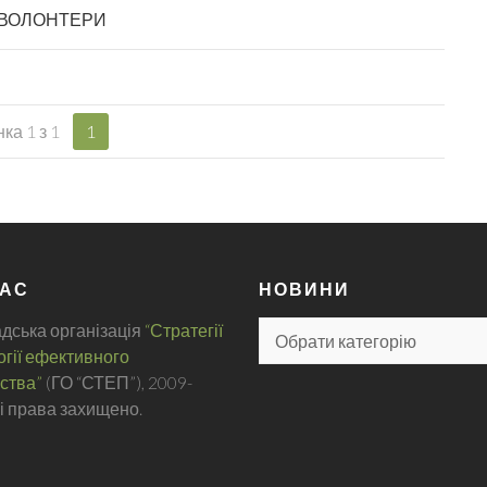
ВОЛОНТЕРИ
ка 1 з 1
1
НАС
НОВИНИ
дська організація
“Стратегії
Н
огії ефективного
О
ства”
(ГО “СТЕП”), 2009-
В
сі права захищено.
И
Н
И