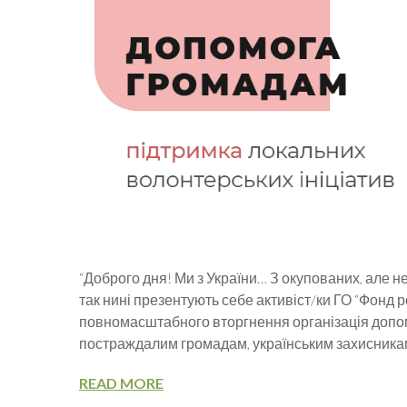
“Доброго дня! Ми з України… З окупованих, але не
так нині презентують себе активіст/ки ГО “Фонд р
повномасштабного вторгнення організація доп
постраждалим громадам, українським захисникам
READ MORE