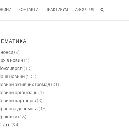
ОВИНИ
КОНТАКТИ
ПРАКТИКУМ
ABOUT US
ТЕМАТИКА
Анонси
(8)
рхів новин
(4)
ожливості
(10)
аші новини
(201)
овини активних громад
(31)
овини організації
(1)
овини партнерів
(3)
равова допомога
(16)
рактики
(16)
татті
(94)