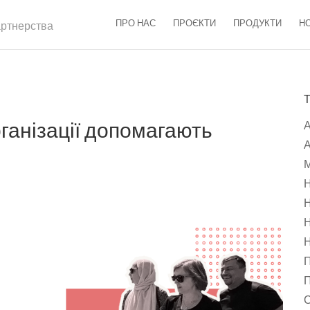
ПРО НАС
ПРОЄКТИ
ПРОДУКТИ
Н
партнерства
рганізації допомагають
А
М
Н
Н
Н
Н
П
П
С