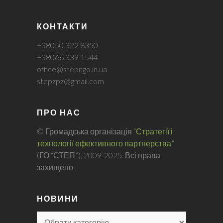
КОНТАКТИ
+38050 322 8350
+38066 339 1544
office@stepngo.in.ua
stepzpz@gmail.com
ПРО НАС
© Громадська організація
“Стратегії і
технології ефективного партнерства”
(ГО “СТЕП”), 2009-2025. Всі права
захищено.
НОВИНИ