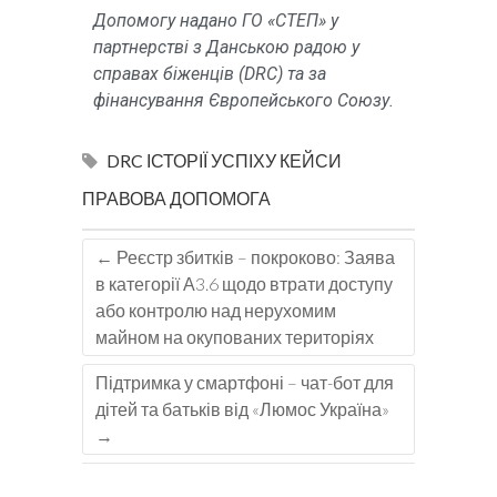
Допомогу надано ГО «СТЕП» у
партнерстві з Данською радою у
справах біженців (DRC) та за
фінансування Європейського Союзу.
DRC
ІСТОРІЇ УСПІХУ
КЕЙСИ
ПРАВОВА ДОПОМОГА
←
Реєстр збитків – покроково: Заява
в категорії А3.6 щодо втрати доступу
або контролю над нерухомим
майном на окупованих територіях
Підтримка у смартфоні – чат-бот для
дітей та батьків від «Люмос Україна»
→