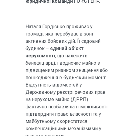
юридичної команди ГО
«СТЕП».
Наталя Гордієнко проживає у
громаді, яка перебуває в зоні
активних бойових дій. Її садовий
будинок –
єдиний об’єкт
нерухомості
, що належить
бенефіціарці, і водночас майно з
підвищеним ризиком знищення або
пошкодження в будь-який момент.
Відсутність відомостей у
Державному реєстрі речових прав
на нерухоме майно (ДРРП)
фактично позбавляла її можливості
підтвердити право власності та у
майбутньому скористатися
компенсаційними механізмами у
разі втрати житла.