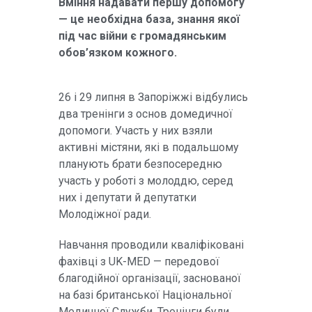
Вміння надавати першу допомогу
— це необхідна база, знання якої
під час війни є громадянським
обов’язком кожного.
26 і 29 липня в Запоріжжі відбулись
два тренінги з основ домедичної
допомоги. Участь у них взяли
активні містяни, які в подальшому
планують брати безпосередню
участь у роботі з молоддю, серед
них і депутати й депутатки
Молодіжної ради.
Навчання проводили кваліфіковані
фахівці з UK-MED — передової
благодійної організації, заснованої
на базі британської Національної
Медичної Служби. Тренінги були