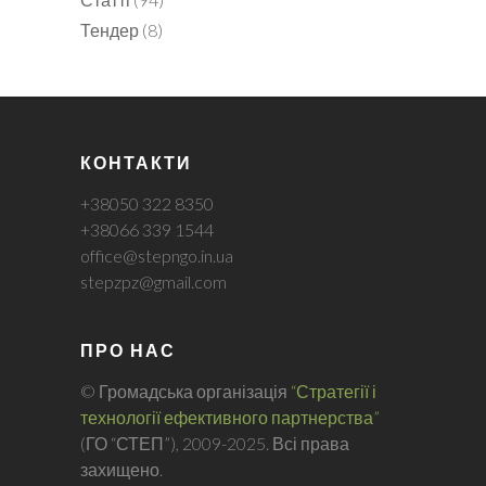
Тендер
(8)
КОНТАКТИ
+38050 322 8350
+38066 339 1544
office@stepngo.in.ua
stepzpz@gmail.com
ПРО НАС
© Громадська організація
“Стратегії і
технології ефективного партнерства”
(ГО “СТЕП”), 2009-2025. Всі права
захищено.