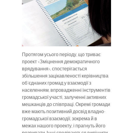
Протягом усього періоду, що триває
проект «Зміцнення демократичного
врядування», спостерігається
збільшення зацікавленості керівництва
об’єднаних громад у взаємодії з
населенням, впровадженні інструментів
громадської участі, залученні активних
мешканців до співпраці. Окремі громади
вже мають позитивний досвід владно-
громадської взаємодії, зокрема й в
межах нашого проекту, і прагнуть його
розвивати. Інші сподіваються вирішити