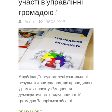
участі в управлінні
громадою?
Admin
06.03.2019
У публікації представлені узагальнені
результати опитування, що проводилось
у рамках проекту «Зміцнення
демократичного врядування» в 10
громадах Запорізької області.
READ MORE