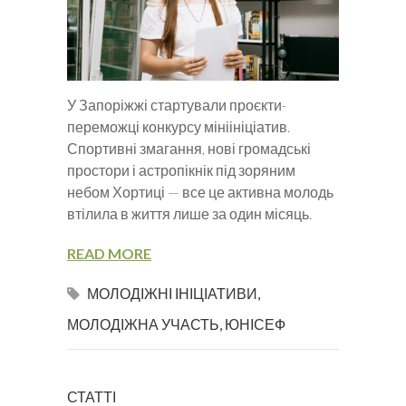
У Запоріжжі стартували проєкти-
переможці конкурсу мініініціатив.
Спортивні змагання, нові громадські
простори і астропікнік під зоряним
небом Хортиці — все це активна молодь
втілила в життя лише за один місяць.
READ MORE
МОЛОДІЖНІ ІНІЦІАТИВИ
,
МОЛОДІЖНА УЧАСТЬ
,
ЮНІСЕФ
СТАТТІ