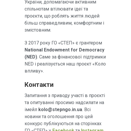
України, допомагаючи активним
спільнотам втілювати ідеї та
проєкти, що роблять життя людей
більш справедливим, комфортним і
змістовним.
З 2017 року ГО «СТЕП» є грантером
National Endowment for Democracy
(NED)
. Саме за фінансової підтримки
NED і реалізується наш проєкт «Коло
впливу».
Контакти
Запитання з приводу участі в проєкті
та опитуванні просимо надсилати на
імейл
kolo@stepngo.in.ua
. Всі
новини та оголошення про цей
конкурс публікуються на сторінках
ГО
«СТЕП» у
Facebook
та
Instagram
.