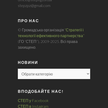
stepzpz@gmail.com
ПРО НАС
© Громадська організація
“Стратегії і
технології ефективного партнерства”
(ГО “СТЕП”), 2009-2025. Всі права
захищено.
НОВИНИ
ВПОДОБАЙТЕ НАС!
СТЕП у Facebook
СТЕП в Instagram