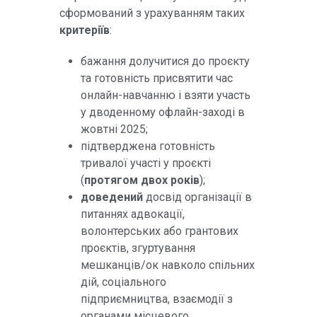
сформований з урахуванням таких
критеріїв
:
бажання долучитися до проєкту
та готовність присвятити час
онлайн-навчанню і взяти участь
у дводенному офлайн-заході в
жовтні 2025;
підтверджена готовність
тривалої участі у проєкті
(
протягом двох років
);
доведений
досвід організації в
питаннях адвокації,
волонтерських або грантових
проєктів, згуртування
мешканців/ок навколо спільних
дій, соціального
підприємництва, взаємодії з
органами місцевого