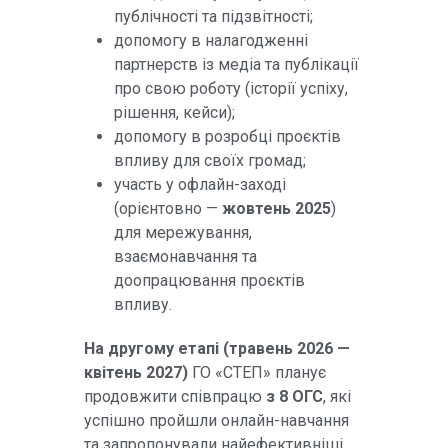
публічності та підзвітності;
допомогу в налагодженні
партнерств із медіа та публікації
про свою роботу (історії успіху,
рішення, кейси);
допомогу в розробці проєктів
впливу для своїх громад;
участь у офлайн-заході
(орієнтовно —
жовтень 2025
)
для мережування,
взаємонавчання та
доопрацювання проєктів
впливу.
На другому етапі (травень 2026 —
квітень 2027)
ГО «СТЕП» планує
продовжити співпрацю
з 8 ОГС
, які
успішно пройшли онлайн-навчання
та запропонували найефективніші