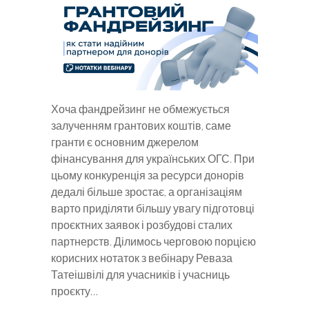
Хоча фандрейзинг не обмежується
залученням грантових коштів, саме
гранти є основним джерелом
фінансування для українських ОГС. При
цьому конкуренція за ресурси донорів
дедалі більше зростає, а організаціям
варто приділяти більшу увагу підготовці
проєктних заявок і розбудові сталих
партнерств. Ділимось черговою порцією
корисних нотаток з вебінару Реваза
Татеішвілі для учасників і учасниць
проєкту…