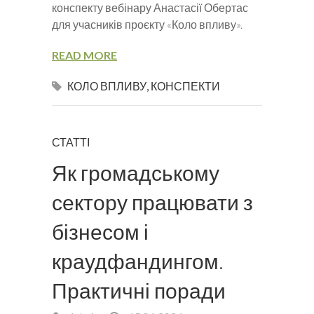
конспекту вебінару Анастасії Обертас
для учасників проєкту «Коло впливу».
READ MORE
КОЛО ВПЛИВУ
,
КОНСПЕКТИ
СТАТТІ
Як громадському
сектору працювати з
бізнесом і
краудфандингом.
Практичні поради