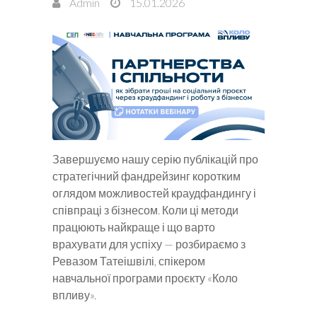
Admin
15.01.2026
Завершуємо нашу серію публікацій про
стратегічний фандрейзинг коротким
оглядом можливостей краудфандингу і
співпраці з бізнесом. Коли ці методи
працюють найкраще і що варто
врахувати для успіху — розбираємо з
Ревазом Татеішвілі, спікером
навчальної програми проєкту «Коло
впливу».