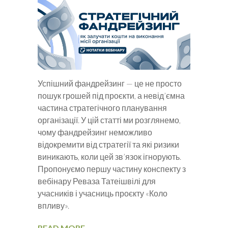
Успішний фандрейзинг — це не просто
пошук грошей під проєкти, а невід’ємна
частина стратегічного планування
організації. У цій статті ми розглянемо,
чому фандрейзинг неможливо
відокремити від стратегії та які ризики
виникають, коли цей зв’язок ігнорують.
Пропонуємо першу частину конспекту з
вебінару Реваза Татеішвілі для
учасників і учасниць проєкту «Коло
впливу».
READ MORE