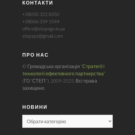
КОНТАКТИ
+38050 322 8350
+38066 339 1544
office@stepngo.in.ua
stepzpz@gmail.com
ПРО НАС
© Громадська організація
“Стратегії і
технології ефективного партнерства”
(ГО “СТЕП”), 2009-2025. Всі права
захищено.
НОВИНИ
Н
О
В