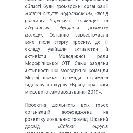
області були громадські організації
«Спілка округів Водолажчини»
,
«Фонд
розвитку Борівської громади»
та
«Українська фундація розвитку
молоді»
. Останню зареєстрували
вже після старту проєкту, до її
складу увійшли активістки й
активісти Молодіжної ради
Мереф’янської ОТГ. Саме завдяки
активності цієї молодіжної команди
Мереф’янська громада отримала
відзнаку конкурсу «Кращі практики
місцевого самоврядування 2019».
Проєктна діяльність всіх трьох
організацій зосереджена на
розвитку локальних громад. Цікавий
досвід
«Спілки округів