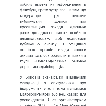
робила акцент на інформуванні в
фейсбуці, проте зустрілась із тим, що
модератори груп неохоче
публікували дописи про
просвітницькі заходи. Декілька
разів доводилось писати особисто
адміністраторам, щоб дозволили
публікацію анонсу. З офіційних
сторінок органів влади анонси
заходів вдалось розмістити тільки в
групі «Нововодолазька районна
державна адміністрація».
У Боровій активіст/ки відзначили
складнощі з опитуванням про
інструменти участі: тема виявилась
малозрозумілою або нецікавою для
респондентів. А от організаторкам
тренінгів
PMSchool
у Мереф’янській