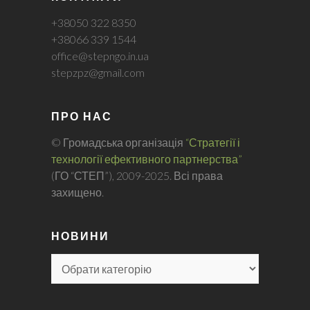
+38050 322 8350
+38066 339 1544
office@stepngo.in.ua
stepzpz@gmail.com
ПРО НАС
© Громадська організація
“Стратегії і
технології ефективного партнерства”
(ГО “СТЕП”), 2009-2025. Всі права
захищено.
НОВИНИ