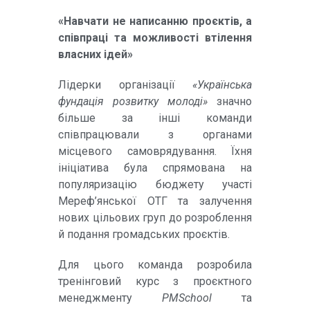
«Навчати не написанню проєктів, а
співпраці та можливості втілення
власних ідей»
Лідерки організації
«Українська
фундація розвитку молоді»
значно
більше за інші команди
співпрацювали з органами
місцевого самоврядування. Їхня
ініціатива була спрямована на
популяризацію бюджету участі
Мереф’янської ОТГ та залучення
нових цільових груп до розроблення
й подання громадських проєктів.
Для цього команда розробила
тренінговий курс з проєктного
менеджменту
PMSchool
та