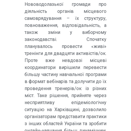
Нововодолазької громади про
діяльність органів місцевого
самоврядування – їх структуру,
повноваження, відповідальність, а
також зміни у виборчому
законодавстві. Спочатку
планувалось провести «живі»
тренінги для двадцяти активістів/ок.
Проте вже невдовзі місцеві
координатори вирішили перевести
більшу частину навчальної програми
в формат вебінарів та долучити до їх
проведення тренерів/ок із різних
міст. Таке рішення, прийняте через
несприятливу епідеміологічну
ситуацію на Харківщині, дозволило
організаторам представити практики
з інших областей України та зробити
онлайн-навчання більш динамічним.