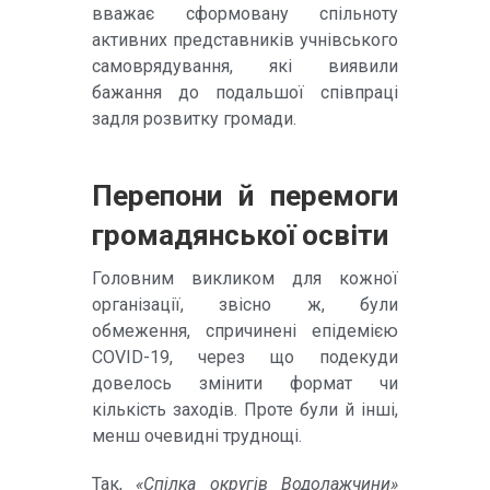
вважає сформовану спільноту
активних представників учнівського
самоврядування, які виявили
бажання до подальшої співпраці
задля розвитку громади.
Перепони й перемоги
громадянської освіти
Головним викликом для кожної
організації, звісно ж, були
обмеження, спричинені епідемією
COVID-19, через що подекуди
довелось змінити формат чи
кількість заходів. Проте були й інші,
менш очевидні труднощі.
Так,
«Спілка округів Водолажчини»