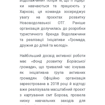
Водолажчини»
: попри те, що її лідер/
ки навчаються та працюють у
Харкові, ця команда зосереджує
увагу на проєктах розвитку
Нововодолазької ОТГ. Раніше
організація долучилась до розробки
туристичного бренда Водолажчини
та реалізації Ініціативи «Громада,
дружня до дітей та молоді».
Найбільший досвід активної роботи
має
«Фонд розвитку Борівської
громади»
, що тривалий час існував
як ініціативна група активних
громадян. Офіційно організація
зареєстрована в 2018 році й відтоді
вже реалізувала масштабний проєкт
з картування смт Борова, провела
низку навчальних заходів для