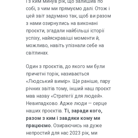
і з ким минув рік, що залишив по
собі, з чим ми прямуємо далі. Отож і
цей звіт задумано так, щоб ви разом
з нами озирнулись на виконані
проєкти, згадали найбільші історії
успіху, найяскравіші моменти й,
можливо, навіть упізнали себе на
світлинах.
Один з проєктів, до якого ми були
причетні торік, називається
«Людський вимір». Ще раніше, пару
річних звітів тому, інший наш проєкт
мав назву «Стратегії для людей».
Невипадково. Адже люди — серце
наших проєктів.
Ті, заради кого,
разом з ким і завдяки кому ми
працюємо.
Озираючись на дуже
непростий для нас 2023 рік, ми