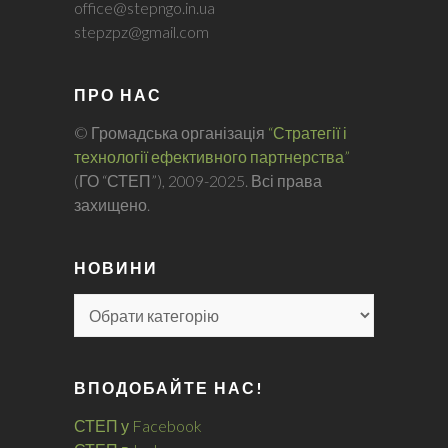
office@stepngo.in.ua
stepzpz@gmail.com
ПРО НАС
© Громадська організація
“Стратегії і
технології ефективного партнерства”
(ГО “СТЕП”), 2009-2025. Всі права
захищено.
НОВИНИ
ВПОДОБАЙТЕ НАС!
СТЕП у Facebook