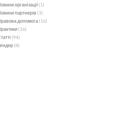
овини організації
(1)
овини партнерів
(3)
равова допомога
(16)
рактики
(16)
татті
(94)
Тендер
(8)