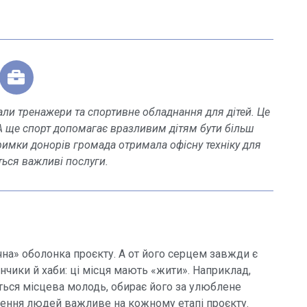
али тренажери та спортивне обладнання для дітей. Це
 ще спорт допомагає вразливим дітям бути більш
римки донорів громада отримала офісну техніку для
ться важливі послуги.
на» оболонка проєкту. А от його серцем завжди є
чики й хаби: ці місця мають «жити». Наприклад,
ться місцева молодь, обирає його за улюблене
учення людей важливе на кожному етапі проєкту.