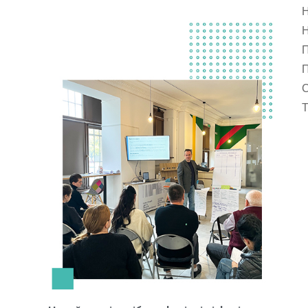
Н
Н
П
П
С