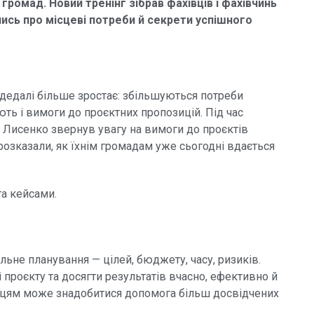
громад. Новий тренінг зібрав фахівців і фахівчинь
ались про місцеві потреби й секрети успішного
дедалі більше зростає: збільшуються потреби
ть і вимоги до проєктних пропозицій. Під час
ій Лисенко звернув увагу на вимоги до проєктів
розказали, як їхнім громадам уже сьогодні вдається
а кейсами.
ьне планування — цілей, бюджету, часу, ризиків.
проєкту та досягти результатів вчасно, ефективно й
івцям може знадобитися допомога більш досвідчених