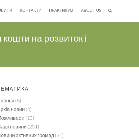
ОВИНИ
КОНТАКТИ
ПРАКТИКУМ
ABOUT US
 кошти на розвиток і
ТЕМАТИКА
Анонси
(8)
рхів новин
(4)
ожливості
(10)
аші новини
(201)
овини активних громад
(31)