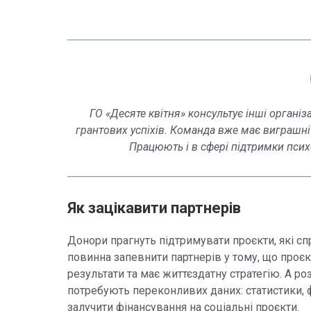
ГО «Десяте квітня» консультує інші органі
грантових успіхів. Команда вже має виграшні
Працюють і в сфері підтримки псих
Як зацікавити партнерів
Донори прагнуть підтримувати проєкти, які с
повинна запевнити партнерів у тому, що проє
результати та має життєздатну стратегію. А ро
потребують переконливих даних: статистики, 
залучити фінансування на соціальні проєкти.