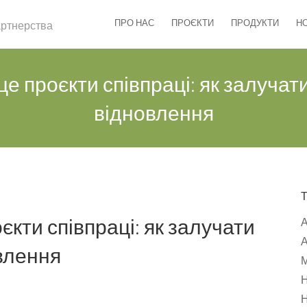
ПРО НАС
ПРОЄКТИ
ПРОДУКТИ
Н
партнерства
е проєкти співпраці: як залучати
відновлення
кти співпраці: як залучати
А
овлення
М
Н
Н