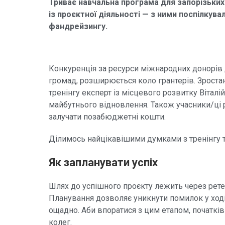
Триває навчальна програма для запорізьких 
із проєктної діяльності — з ними поспілкув
фандрейзингу.
Конкуренція за ресурси міжнародних донорів 
громад, розширюється коло грантерів. Зростаю
тренінгу експерт із місцевого розвитку Вітал
майбутнього відновлення. Також учасники/ці 
залучати позабюджетні кошти.
Ділимось найцікавішими думками з тренінгу т
Як запланувати успіх
Шлях до успішного проєкту лежить через ретел
Планування дозволяє уникнути помилок у ході 
ощадно. Аби впоратися з цим етапом, початк
колег.