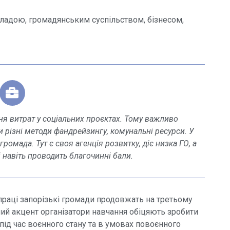
ладою, громадянським суспільством, бізнесом,
 витрат у соціальних проєктах. Тому важливо
 різні методи фандрейзингу, комунальні ресурси. У
омада. Тут є своя агенція розвитку, діє низка ГО, а
 навіть проводить благочинні бали.
праці запорізькі громади продовжать на третьому
вний акцент організатори навчання обіцяють зробити
 під час воєнного стану та в умовах повоєнного