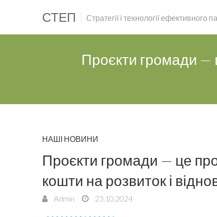
СТЕП
Стратегії і технології ефективного 
Проєкти громади — ц
НАШІ НОВИНИ
Проєкти громади — це проє
кошти на розвиток і відн
Admin
23.10.2024