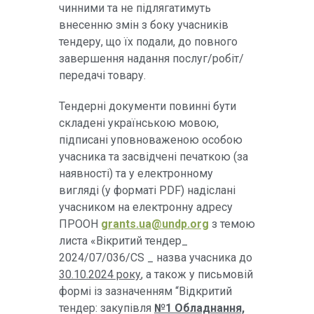
чинними та не підлягатимуть
внесенню змін з боку учасників
тендеру, що їх подали, до повного
завершення надання послуг/робіт/
передачі товару.
Тендерні документи повинні бути
складені українською мовою,
підписані уповноваженою особою
учасника та засвідчені печаткою (за
наявності) та у електронному
вигляді (у форматі PDF) надіслані
учасником на електронну адресу
ПРООН
grants.ua@undp.org
з темою
листа «Вікритий тендер_
2024/07/036/CS _ назва учасника до
30.10.2024 року
, а також у письмовій
формі із зазначенням “Відкритий
тендер: закупівля
№1 Обладнання,