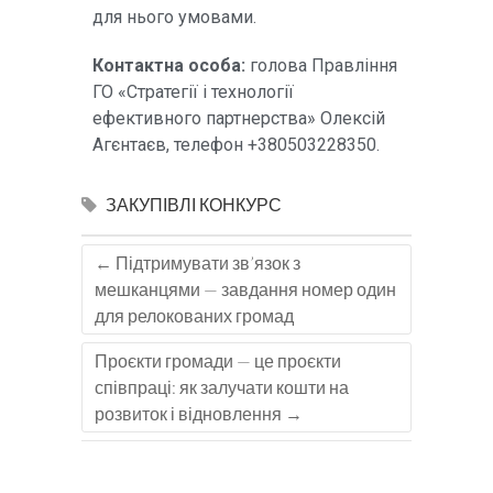
для нього умовами.
Контактна особа:
голова Правління
ГО
«
Стратегії і технології
ефективного партнерства
»
Олексій
Агєнтаєв, телефон +380503228350.
ЗАКУПІВЛІ
КОНКУРС
←
Підтримувати зв’язок з
мешканцями — завдання номер один
для релокованих громад
Проєкти громади — це проєкти
співпраці: як залучати кошти на
розвиток і відновлення
→