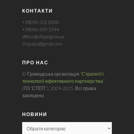
КОНТАКТИ
+38050 322 8350
+38066 339 1544
office@stepngo.in.ua
stepzpz@gmail.com
ПРО НАС
© Громадська організація
“Стратегії і
технології ефективного партнерства”
(ГО “СТЕП”), 2009-2025. Всі права
захищено.
НОВИНИ