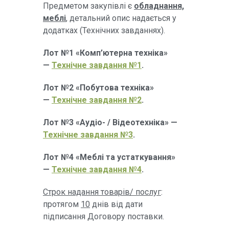
Предметом закупівлі є
обладнання,
меблі
, детальний опис надається у
додатках (Технічних завданнях).
Лот №1 «Комп’ютерна техніка»
—
Технічне завдання №1
.
Лот №2 «Побутова техніка»
—
Технічне завдання №2
.
Лот №3 «Аудіо- / Відеотехніка» —
Технічне завдання №3
.
Лот №4 «Меблі та устаткування»
—
Технічне завдання №4
.
Строк надання товарів/ послуг
:
протягом
10
днів від дати
підписання Договору поставки.