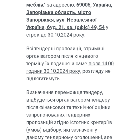
меблів
.” за адресою:
69006, Україна,
Запорізька область, місто
Запоріжжя, вул. Незалежної
України, буд. 21, кв. (офіс) 49, 54
у
строк до
30.10.2024 року.
Всі тендерні пропозиції, отримані
організатором після кінцевого
терміну їх подання, а саме
після 14.00
години 30.10.2024 року
, розгляду не
підлягатимуть.
Визначення переможця тендеру,
відбудеться організатором тендеру
після фінансової та технічної оцінки
запропонованих тендерних
пропозицій згідно істотних критеріїв
(умов) відбору, які зазначені у
даному тендерному оголошенні, але