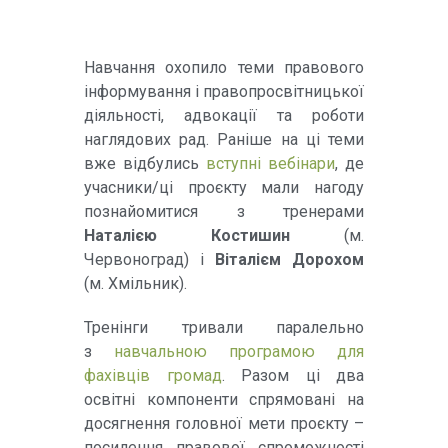
Навчання охопило теми правового
інформування і правопросвітницької
діяльності, адвокації та роботи
наглядових рад. Раніше на ці теми
вже відбулись
вступні вебінари
, де
учасники/ці проєкту мали нагоду
познайомитися з тренерами
Наталією Костишин
(м.
Червоноград) і
Віталієм Дорохом
(м. Хмільник).
Тренінги тривали паралельно
з
навчальною програмою для
фахівців громад
. Разом ці два
освітні компоненти спрямовані на
досягнення головної мети проєкту –
посилення правової спроможності