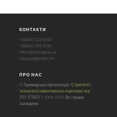
КОНТАКТИ
+38050 322 8350
+38066 339 1544
office@stepngo.in.ua
stepzpz@gmail.com
ПРО НАС
© Громадська організація
“Стратегії і
технології ефективного партнерства”
(ГО “СТЕП”), 2009-2025. Всі права
захищено.