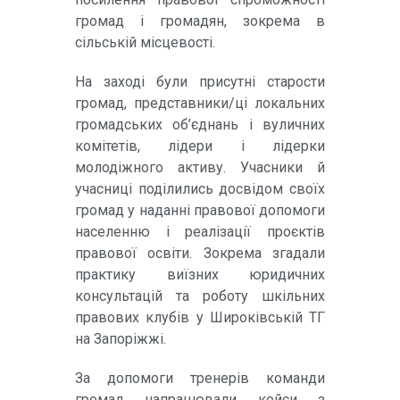
громад і громадян, зокрема в
сільській місцевості.
На заході були присутні старости
громад, представники/ці локальних
громадських об’єднань і вуличних
комітетів, лідери і лідерки
молодіжного активу. Учасники й
учасниці поділились досвідом своїх
громад у наданні правової допомоги
населенню і реалізації проєктів
правової освіти. Зокрема згадали
практику виїзних юридичних
консультацій та роботу шкільних
правових клубів у Широківській ТГ
на Запоріжжі.
За допомоги тренерів команди
громад напрацювали кейси з