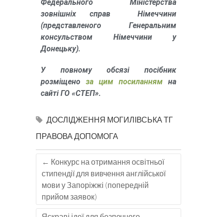
Федерального Міністерства
зовнішніх справ Німеччини
(представленого Генеральним
консульством Німеччини у
Донецьку).
У повному обсязі посібник
розміщено
за цим посиланням
на
сайті ГО «СТЕП».
ДОСЛІДЖЕННЯ
МОГИЛІВСЬКА ТГ
ПРАВОВА ДОПОМОГА
←
Конкурс на отримання освітньої
стипендії для вивчення англійської
мови у Запоріжжі (попередній
прийом заявок)
Яскраві ідеї для безпечного