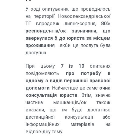
У ході опитування, що проводилось
на території Новоолександрівської
ТГ впродовж липня-серпня,
80%
респондентів/ок зазначили, що
звернулися б до юриста за місцем
проживання
, якби ця послуга була
доступна.
При цьому
7 із 10
опитаних
повідомляють
про потребу в
одному з видів первинної правової
допомоги
. Найчастіше це саме
очна
консультація юриста.
Втім, значна
частина мешканців/ок також
вказали, що їм буде достатньо
дистанційної консультації або
інформаційних матеріалів на
відповідну тему.