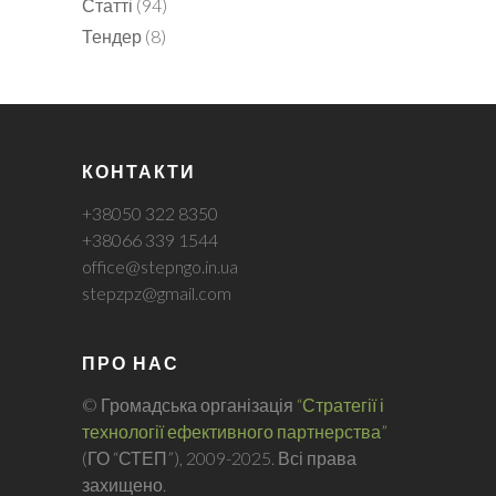
Статті
(94)
Тендер
(8)
КОНТАКТИ
+38050 322 8350
+38066 339 1544
office@stepngo.in.ua
stepzpz@gmail.com
ПРО НАС
© Громадська організація
“Стратегії і
технології ефективного партнерства”
(ГО “СТЕП”), 2009-2025. Всі права
захищено.