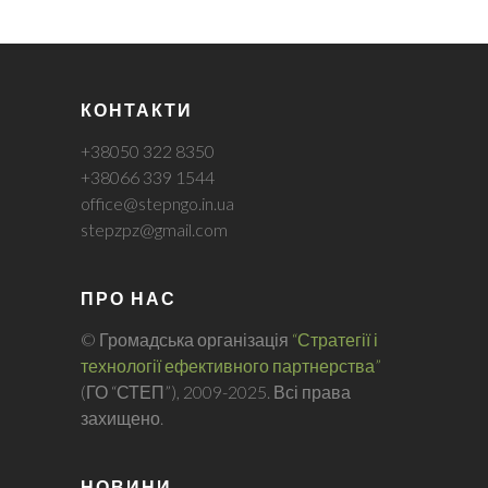
КОНТАКТИ
+38050 322 8350
+38066 339 1544
office@stepngo.in.ua
stepzpz@gmail.com
ПРО НАС
© Громадська організація
“Стратегії і
технології ефективного партнерства”
(ГО “СТЕП”), 2009-2025. Всі права
захищено.
НОВИНИ