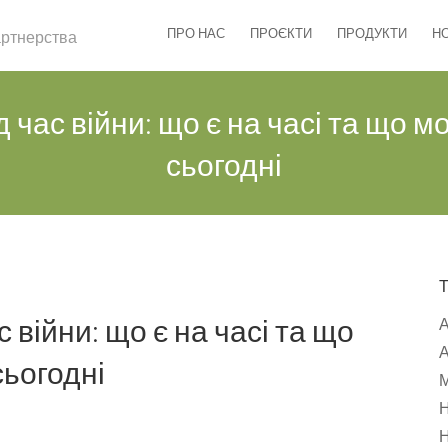
ПРО НАС
ПРОЄКТИ
ПРОДУКТИ
Н
партнерства
д час війни: що є на часі та що
сьогодні
 війни: що є на часі та що
А
ьогодні
М
Н
Н