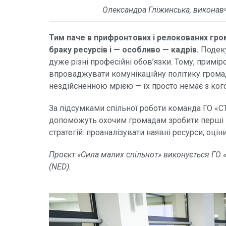
Олександра Гліжинська, виконавч
Тим паче в прифронтових і релокованих гро
браку ресурсів і — особливо — кадрів.
Подеку
дуже різні професійні обов’язки. Тому, приміро
впроваджувати комунікаційну політику громад
нездійсненною мрією — їх просто немає з ког
За підсумками спільної роботи команда ГО «СТ
допоможуть охочим громадам зробити перші к
стратегій: проаналізувати наявні ресурси, оцін
Проєкт «Сила малих спільнот» виконується ГО 
(
NED
).