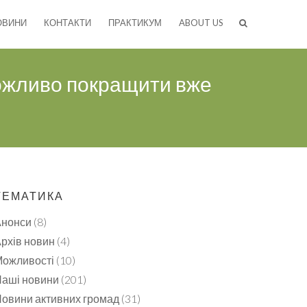
ОВИНИ
КОНТАКТИ
ПРАКТИКУМ
ABOUT US
 можливо покращити вже
ТЕМАТИКА
Анонси
(8)
рхів новин
(4)
ожливості
(10)
аші новини
(201)
овини активних громад
(31)