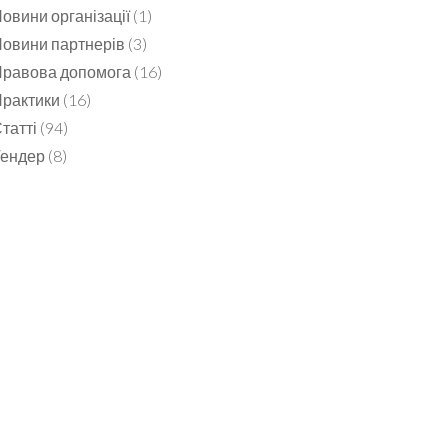
овини організації
(1)
овини партнерів
(3)
равова допомога
(16)
рактики
(16)
татті
(94)
Тендер
(8)