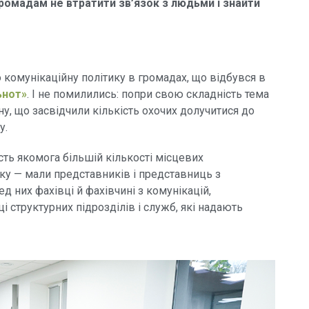
ромадам не втратити зв’язок з людьми і знайти
 комунікаційну політику в громадах, що відбувся в
ьнот»
. І не помилились: попри свою складність тема
у, що засвідчили кількість охочих долучитися до
у.
ть якомога більшій кількості місцевих
умку — мали представників і представниць з
ред них фахівці й фахівчині з комунікацій,
і структурних підрозділів і служб, які надають