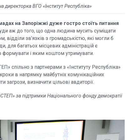
а директорка ВГО «Інститут Республіка»
мадах на Запоріжжі дуже гостро стоїть питання
ди аж до того, що одна людина мусить суміщати
м, відділи зв’язків з громадськістю, які могли б
и, для багатьох місцевих адміністрацій є
о формувати і яким коштом утримувати.
ЕП» спільно з партнерами з «Інституту Республіка»
роки в напрямку майбутніх комунікаційних
ити загрози, визначити цільові авдиторії.
«СТЕП» за підтримки Національного фонду демократії