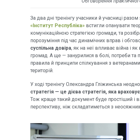
Обговорення практичног
За два дні тренінгу учасники й учасниці разо
«Інститут Республіка»
встигли опанувати теор
комунікаційною стратегією громади, та розібр
порозуміння під час динамічних вправ і обго
суспільна довіра
, як на неї впливає війна і 
громад. А ще — занурилися в болі, потреби та
правила й принципи спілкування з ветеранам
територій.
У ході тренінгу Олександра Гліжинська неод
стратегія — це дієва стратегія, яка врахову
Тож краще такий документ буде простіший і 
перспективу, ніж складатиметься з неосяжних