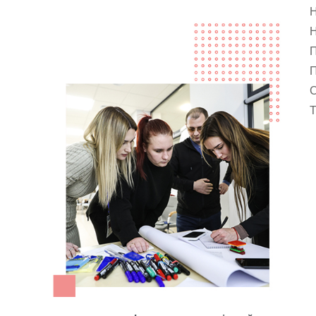
Н
Н
П
П
С