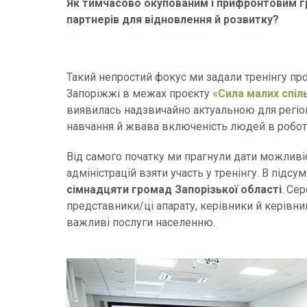
Як тимчасово окупованим і прифронтовим г
партнерів для відновлення й розвитку?
Такий непростий фокус ми задали тренінгу про
Запоріжжі в межах проєкту
«Сила малих спіл
виявилась надзвичайно актуальною для регіон
навчання й жвава включеність людей в робот
Від самого початку ми прагнули дати можливіс
адміністрацій взяти участь у тренінгу. В підс
сімнадцяти громад Запорізької області
. Се
представники/ці апарату, керівники й керівниц
важливі послуги населенню.