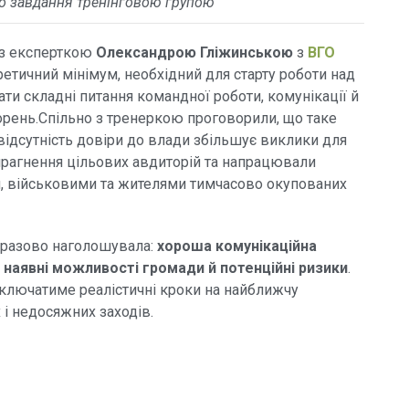
о завдання тренінговою групою
м з експерткою
Олександрою Гліжинською
з
ВГО
етичний мінімум, необхідний для старту роботи над
ати складні питання командної роботи, комунікації й
ворень.Спільно з тренеркою проговорили, що таке
як відсутність довіри до влади збільшує виклики для
 прагнення цільових авдиторій та напрацювали
и, військовими та жителями тимчасово окупованих
норазово наголошувала:
хороша комунікаційна
є наявні можливості громади й потенційні ризики
.
включатиме реалістичні кроки на найближчу
 і недосяжних заходів.