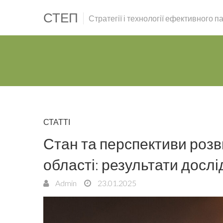
СТЕП
Стратегії і технології ефективного 
СТАТТІ
Стан та перспективи розв
області: результати досл
Admin
23.01.2025