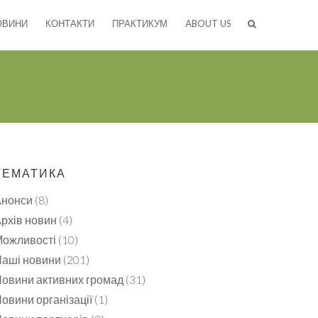
ОВИНИ
КОНТАКТИ
ПРАКТИКУМ
ABOUT US
ТЕМАТИКА
Анонси
(8)
рхів новин
(4)
ожливості
(10)
аші новини
(201)
овини активних громад
(31)
овини організації
(1)