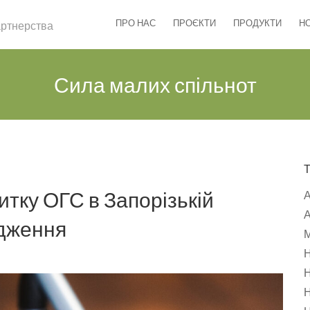
ПРО НАС
ПРОЄКТИ
ПРОДУКТИ
Н
партнерства
Сила малих спільнот
итку ОГС в Запорізькій
А
ідження
М
Н
Н
Н