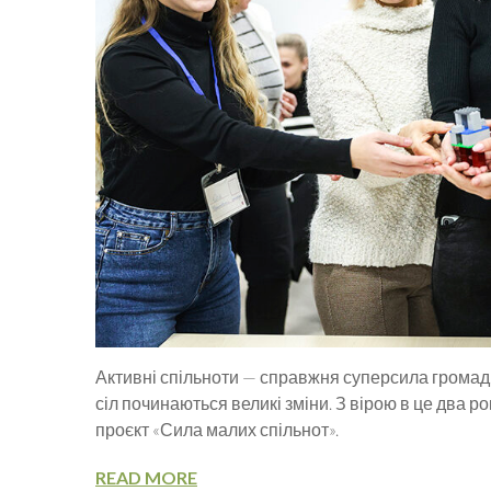
Активні спільноти — справжня суперсила громад. С
сіл починаються великі зміни. З вірою в це два 
проєкт «Сила малих спільнот».
READ MORE