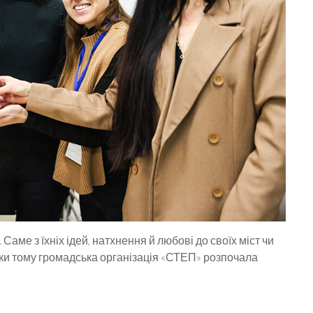
аме з їхніх ідей, натхнення й любові до своїх міст чи
роки тому громадська організація «СТЕП» розпочала