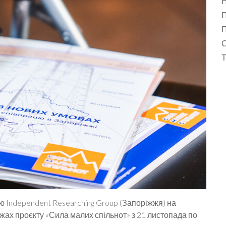
Н
П
П
С
 Independent Researching Group (Запоріжжя) на
жах проєкту «Сила малих спільнот» з 21 листопада по