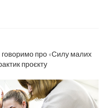
и говоримо про «Силу малих
рактик проєкту