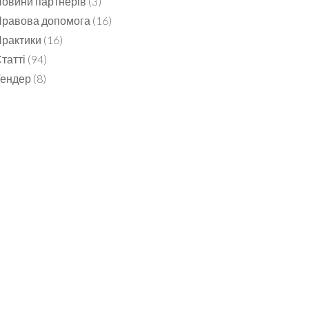
овини партнерів
(3)
равова допомога
(16)
рактики
(16)
татті
(94)
Тендер
(8)