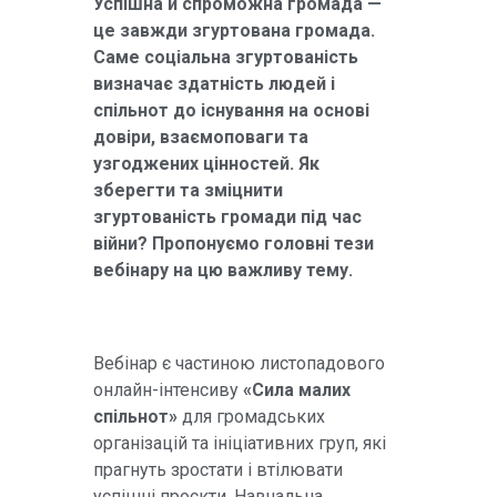
Успішна й спроможна громада —
це завжди згуртована громада.
Саме соціальна згуртованість
визначає здатність людей і
спільнот до існування на основі
довіри, взаємоповаги та
узгоджених цінностей. Як
зберегти та зміцнити
згуртованість громади під час
війни? Пропонуємо головні тези
вебінару на цю важливу тему.
Вебінар є частиною листопадового
онлайн-інтенсиву
«Сила малих
спільнот»
для громадських
організацій та ініціативних груп, які
прагнуть зростати і втілювати
успішні проєкти. Навчальна