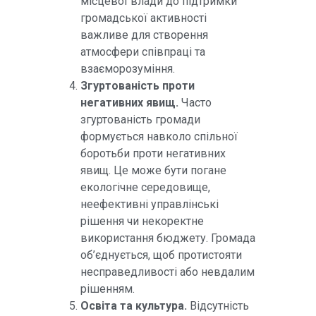
місцевої влади до підтримки
громадської активності
важливе для створення
атмосфери співпраці та
взаєморозуміння.
Згуртованість проти
негативних явищ.
Часто
згуртованість громади
формується навколо спільної
боротьби проти негативних
явищ. Це може бути погане
екологічне середовище,
неефективні управлінські
рішення чи некоректне
використання бюджету. Громада
об’єднується, щоб протистояти
несправедливості або невдалим
рішенням.
Освіта та культура.
Відсутність