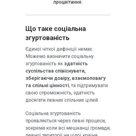
процвітання.
Що таке соціальна
згуртованість
Єдиної чіткої дефініції немає.
Можемо визначити соціальну
згуртованість як
здатність
суспільства співіснувати,
зберігаючи довіру, взаємоповагу
та спільні цінності
, та підтримувати
свою спроможність, здатність
досягати певних спільних цілей.
Соціальна згуртованість
проявляється через певні процеси,
зокрема коли всі мешканці громади,
певної території чи цілої країни