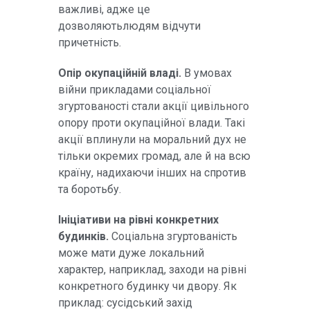
важливі, адже це
дозволяютьлюдям відчути
причетність.
Опір окупаційній владі.
В умовах
війни прикладами соціальної
згуртованості стали акції цивільного
опору проти окупаційної влади. Такі
акції вплинули на моральний дух не
тільки окремих громад, але й на всю
країну, надихаючи інших на спротив
та боротьбу.
Ініціативи на рівні конкретних
будинків.
Соціальна згуртованість
може мати дуже локальний
характер, наприклад, заходи на рівні
конкретного будинку чи двору. Як
приклад: сусідський захід