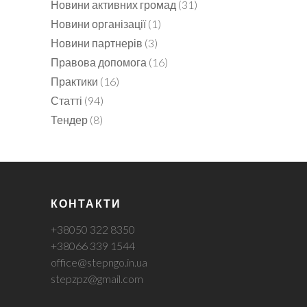
Новини активних громад
(31)
Новини організації
(1)
Новини партнерів
(3)
Правова допомога
(16)
Практики
(16)
Статті
(94)
Тендер
(8)
КОНТАКТИ
+38050 322 8350
+38066 339 1544
office@stepngo.in.ua
stepzpz@gmail.com