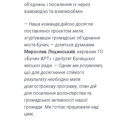
об’єднань і посилення їх через
взаємодію та взаємообмін.
—
Наша команда дійсно досягла
поставленої проєктом мети,
згуртувавши громадські об’єднання
міста Бучач
, — ділиться думками
Мирослав Ліщинський
, керівник ГО
«Бучач-АРТ» і депутат Бучацької
міської ради. —
Однак ми розуміємо,
що для досягнення стійкого
результату необхідно мати
довгострокову
п
рограму, план дій
для посилення волонтерства та
громадської активності нашої
громади. Ми готові працювати над
цим
.