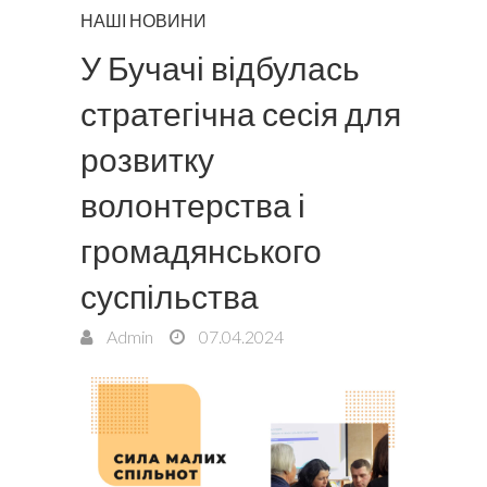
НАШІ НОВИНИ
У Бучачі відбулась
стратегічна сесія для
розвитку
волонтерства і
громадянського
суспільства
Admin
07.04.2024