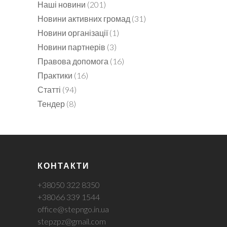
Наші новини
(201)
Новини активних громад
(31)
Новини організації
(1)
Новини партнерів
(3)
Правова допомога
(16)
Практики
(16)
Статті
(94)
Тендер
(8)
КОНТАКТИ
+38050 322 8350
+38066 339 1544
office@stepngo.in.ua
stepzpz@gmail.com