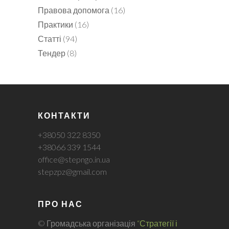
Правова допомога
(16)
Практики
(16)
Статті
(94)
Тендер
(8)
КОНТАКТИ
+38050 322 8350
+38066 339 1544
office@stepngo.in.ua
stepzpz@gmail.com
ПРО НАС
© Громадська організація
“Стратегії і