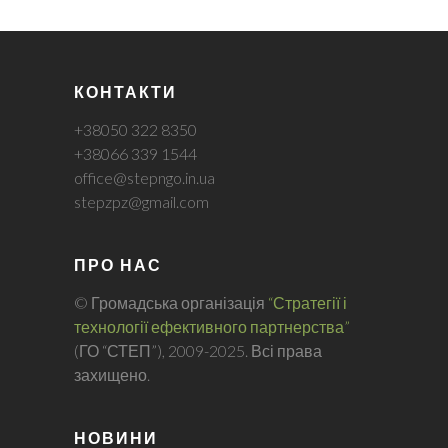
КОНТАКТИ
+38050 322 8350
+38066 339 1544
office@stepngo.in.ua
stepzpz@gmail.com
ПРО НАС
© Громадська організація
“Стратегії і
технології ефективного партнерства”
(ГО “СТЕП”), 2009-2025. Всі права
захищено.
НОВИНИ