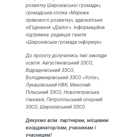
розвитку Широківської громади»,
громадська спілка «Мережа
правового розвитку», адвокатське
об’єднання «Діалог». Інформаційна
підтримка: редакція газети
«Широківська громада інформує».
До проєкту долучились такі заклади
освіти: Августинівський ЗЗСО,
Відраднівський ЗЗСО,
Володимирівський ЗЗСО «Успіх»,
Лукашівський НВК, Миколай-
Пільський ЗЗСО, Новопетрівська
гімназія, Петропільський опорний
ЗЗСО, Широківський ЗЗСО.
Дякуємо всім партнерам, місцевим
координатор/кам, учасникам і
учасницям!