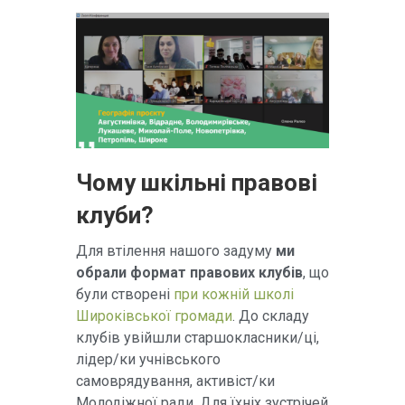
Чому шкільні правові
клуби?
Для втілення нашого задуму
ми
обрали формат правових клубів
, що
були створені
при кожній школі
Широківської громади
. До складу
клубів увійшли старшокласники/ці,
лідер/ки учнівського
самоврядування, активіст/ки
Молодіжної ради. Для їхніх зустрічей