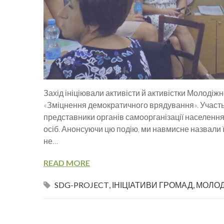
Захід ініціювали активісти й активістки Молодіжно
«Зміцнення демократичного врядування». Участь 
представники органів самоорганізації населення 
осіб. Анонсуючи цю подію, ми навмисне назвали її
не…
READ MORE
SDG-PROJECT
,
ІНІЦІАТИВИ ГРОМАД
,
МОЛОД