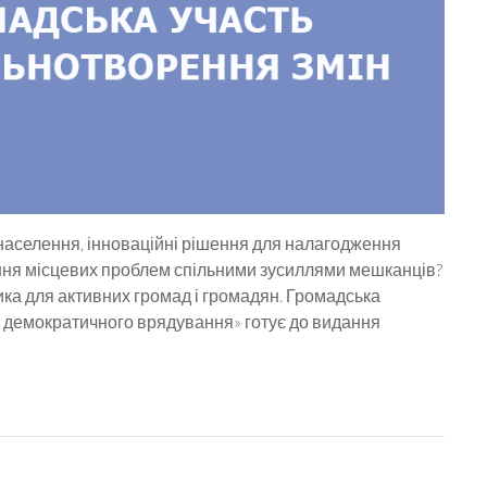
я населення, інноваційні рішення для налагодження
шення місцевих проблем спільними зусиллями мешканців?
ка для активних громад і громадян. Громадська
я демократичного врядування» готує до видання