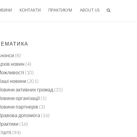
ОВИНИ
КОНТАКТИ
ПРАКТИКУМ
ABOUT US
ТЕМАТИКА
Анонси
(8)
рхів новин
(4)
ожливості
(10)
аші новини
(201)
овини активних громад
(31)
овини організації
(1)
овини партнерів
(3)
равова допомога
(16)
рактики
(16)
татті
(94)