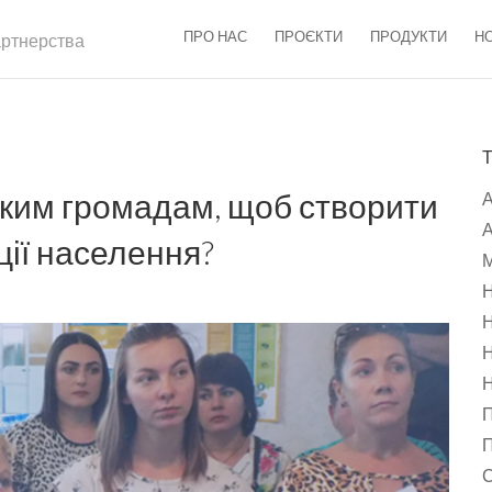
ПРО НАС
ПРОЄКТИ
ПРОДУКТИ
Н
партнерства
ьким громадам, щоб створити
А
ції населення?
М
Н
Н
Н
Н
П
П
С