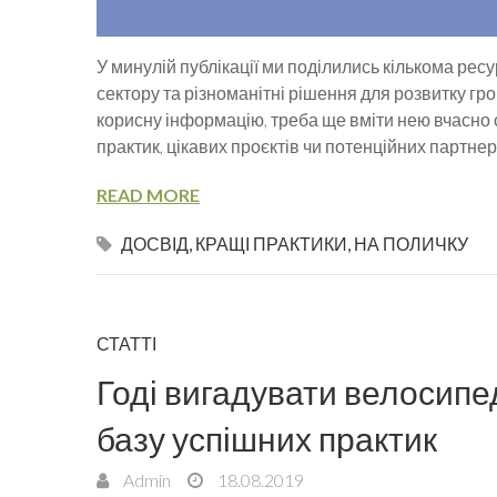
У минулій публікації ми поділились кількома ре
сектору та різноманітні рішення для розвитку гро
корисну інформацію, треба ще вміти нею вчасно
практик, цікавих проєктів чи потенційних парт
READ MORE
ДОСВІД
,
КРАЩІ ПРАКТИКИ
,
НА ПОЛИЧКУ
СТАТТІ
Годі вигадувати велосипе
базу успішних практик
Admin
18.08.2019